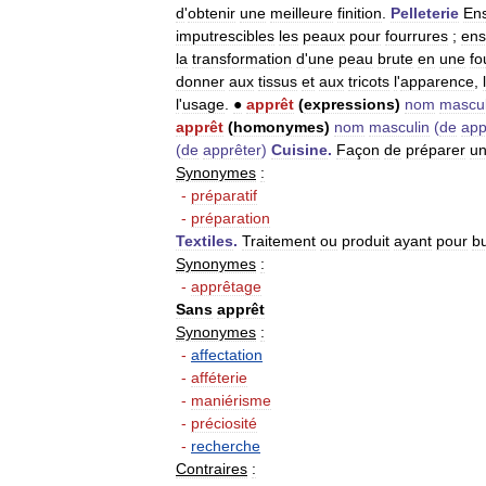
d
'
obtenir
une
meilleure
finition
.
Pelleterie
En
imputrescibles
les
peaux
pour
fourrures
;
en
la
transformation
d
'
une
peau
brute
en
une
fo
donner
aux
tissus
et
aux
tricots
l
'
apparence
,
l
'
usage
.
●
apprêt
(
expressions
)
nom
mascul
apprêt
(
homonymes
)
nom
masculin
(
de
app
(
de
apprêter
)
Cuisine
.
Façon
de
préparer
u
Synonymes
:
-
préparatif
-
préparation
Textiles
.
Traitement
ou
produit
ayant
pour
b
Synonymes
:
-
apprêtage
Sans
apprêt
Synonymes
:
-
affectation
-
afféterie
-
maniérisme
-
préciosité
-
recherche
Contraires
: