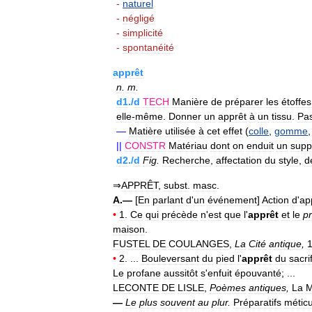
-
naturel
-
négligé
-
simplicité
-
spontanéité
apprêt
n
.
m
.
d1
./
d
TECH
Manière
de
préparer
les
étoffes
elle
-
même
.
Donner
un
apprêt
à
un
tissu
.
Pa
—
Matière
utilisée
à
cet
effet
(
colle
,
gomme
||
CONSTR
Matériau
dont
on
enduit
un
supp
d2
./
d
Fig
.
Recherche
,
affectation
du
style
,
d
⇒
APPRÊT
,
subst
.
masc
.
A
.—
[
En
parlant
d
'
un
événement
]
Action
d
'
ap
•
1
.
Ce
qui
précède
n
'
est
que
l
'
apprêt
et
le
p
maison
.
FUSTEL
DE
COULANGES
,
La
Cité
antique
,
•
2
. ...
Bouleversant
du
pied
l
'
apprêt
du
sacri
Le
profane
aussitôt
s
'
enfuit
épouvanté
; ...
LECONTE
DE
LISLE
,
Poèmes
antiques
,
La
M
—
Le
plus
souvent
au
plur
.
Préparatifs
métic