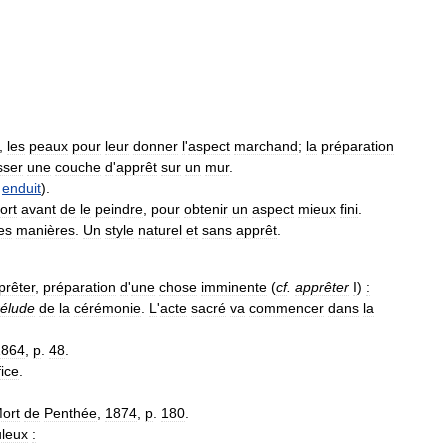
,
les
peaux
pour
leur
donner
l
'
aspect
marchand
;
la
préparation
sser
une
couche
d
'
apprêt
sur
un
mur
.
,
enduit
).
ort
avant
de
le
peindre
,
pour
obtenir
un
aspect
mieux
fini
.
es
manières
.
Un
style
naturel
et
sans
apprêt
.
prêter
,
préparation
d
'
une
chose
imminente
(
cf
.
apprêter
I
)
:
rélude
de
la
cérémonie
.
L
'
acte
sacré
va
commencer
dans
la
1864
,
p
.
48
.
fice
.
ort
de
Penthée
,
1874
,
p
.
180
.
uleux
: