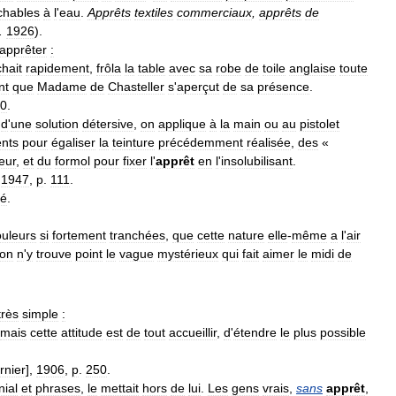
chables
à
l
'
eau
.
Apprêts
textiles
commerciaux
,
apprêts
de
.
1926
).
apprêter
:
hait
rapidement
,
frôla
la
table
avec
sa
robe
de
toile
anglaise
toute
nt
que
Madame
de
Chasteller
s
'
aperçut
de
sa
présence
.
0
.
d
'
une
solution
détersive
,
on
applique
à
la
main
ou
au
pistolet
nts
pour
égaliser
la
teinture
précédemment
réalisée
,
des
«
ieur
,
et
du
formol
pour
fixer
l
'
apprêt
en
l
'
insolubilisant
.
,
1947
,
p
.
111
.
té
.
ouleurs
si
fortement
tranchées
,
que
cette
nature
elle
-
même
a
l
'
air
on
n
'
y
trouve
point
le
vague
mystérieux
qui
fait
aimer
le
midi
de
très
simple
:
mais
cette
attitude
est
de
tout
accueillir
,
d
'
étendre
le
plus
possible
rnier
],
1906
,
p
.
250
.
ial
et
phrases
,
le
mettait
hors
de
lui
.
Les
gens
vrais
,
sans
apprêt
,