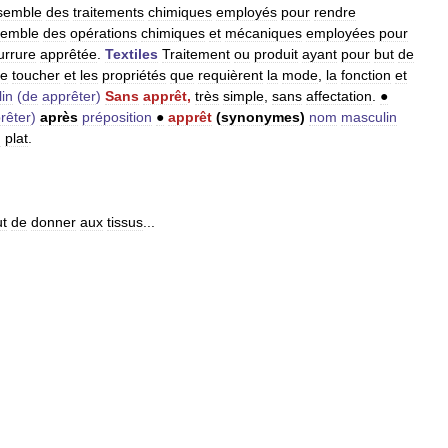
semble
des
traitements
chimiques
employés
pour
rendre
semble
des
opérations
chimiques
et
mécaniques
employées
pour
urrure
apprêtée
.
Textiles
Traitement
ou
produit
ayant
pour
but
de
le
toucher
et
les
propriétés
que
requièrent
la
mode
,
la
fonction
et
in
(
de
apprêter
)
Sans
apprêt
,
très
simple
,
sans
affectation
.
●
rêter
)
après
préposition
●
apprêt
(
synonymes
)
nom
masculin
n
plat
.
ut
de
donner
aux
tissus
...