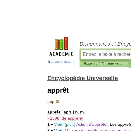
Dictionnaires et Ency
fr-academic.com
Encyclopédie Universelle
Encyclopédie Universelle
apprêt
apprêt
apprêt
[
aprɛ
]
n
.
m
.
•
1398
;
de
apprêter
1
♦
Vieilli
(
plur
.)
Action
d
'
apprêter
.
Les
apprêt
2
♦
Vieilli
Manière
d
'
apprêter
(
les
aliments
).