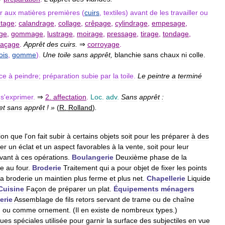
r
aux
matières
premières
(
cuirs
,
textiles
)
avant
de
les
travailler
ou
êtage
;
calandrage
,
collage
,
crêpage
,
cylindrage
,
empesage
,
ge
,
gommage
,
lustrage
,
moirage
,
pressage
,
tirage
,
tondage
,
laçage
.
Apprêt
des
cuirs
.
⇒
corroyage
.
ois
,
gomme
).
Une
toile
sans
apprêt
,
blanchie
sans
chaux
ni
colle
.
ce
à
peindre
;
préparation
subie
par
la
toile
.
Le
peintre
a
terminé
s
'
exprimer
.
⇒
2
.
affectation
.
Loc
.
adv
.
Sans
apprêt
:
et
sans
apprêt
! »
(
R
.
Rolland
)
.
ion
que
l
'
on
fait
subir
à
certains
objets
soit
pour
les
préparer
à
des
er
un
éclat
et
un
aspect
favorables
à
la
vente
,
soit
pour
leur
vant
à
ces
opérations
.
Boulangerie
Deuxième
phase
de
la
se
au
four
.
Broderie
Traitement
qui
a
pour
objet
de
fixer
les
points
la
broderie
un
maintien
plus
ferme
et
plus
net
.
Chapellerie
Liquide
Cuisine
Façon
de
préparer
un
plat
.
Équipements
ménagers
erie
Assemblage
de
fils
retors
servant
de
trame
ou
de
chaîne
,
ou
comme
ornement
. (
Il
en
existe
de
nombreux
types
.)
ques
spéciales
utilisée
pour
garnir
la
surface
des
subjectiles
en
vue