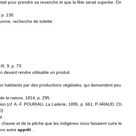
était
pour
prendre
sa
revanche
et
que
la
fête
serait
superbe
.
On
,
p
.
130
.
sonne
,
recherche
de
toilette
:
,
III
,
9
,
p
.
73
.
on
devant
rendre
utilisable
un
produit
.
es
habitants
par
des
productions
végétales
,
qui
demandent
peu
de
la
nature
,
1814
,
p
.
295
.
ion
(
cf
.
A
.-
F
.
POURIAU
,
La
Laiterie
,
1895
,
p
.
661
;
P
.
ARAUD
,
Ch
.
0
).
at
:
a
chasse
et
de
la
pêche
que
les
indigènes
nous
faisaient
cuire
le
ans
autre
apprêt
...