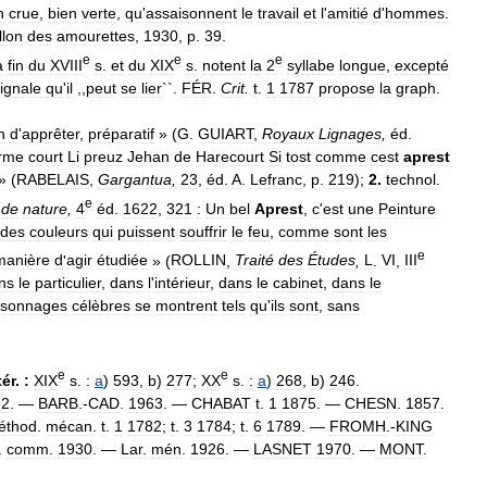
n
crue
,
bien
verte
,
qu
'
assaisonnent
le
travail
et
l
'
amitié
d
'
hommes
.
llon
des
amourettes
,
1930
,
p
.
39
.
e
e
e
a
fin
du
XVIII
s
.
et
du
XIX
s
.
notent
la
2
syllabe
longue
,
excepté
ignale
qu
'
il
,,
peut
se
lier
``.
FÉR
.
Crit
.
t
.
1
1787
propose
la
graph
.
n
d
'
apprêter
,
préparatif
» (
G
.
GUIART
,
Royaux
Lignages
,
éd
.
rme
court
Li
preuz
Jehan
de
Harecourt
Si
tost
comme
cest
aprest
» (
RABELAIS
,
Gargantua
,
23
,
éd
.
A
.
Lefranc
,
p
.
219
);
2
.
technol
.
e
de
nature
,
4
éd
.
1622
,
321
:
Un
bel
Aprest
,
c
'
est
une
Peinture
des
couleurs
qui
puissent
souffrir
le
feu
,
comme
sont
les
e
manière
d
'
agir
étudiée
» (
ROLLIN
,
Traité
des
Études
,
L
.
VI
,
III
ns
le
particulier
,
dans
l
'
intérieur
,
dans
le
cabinet
,
dans
le
rsonnages
célèbres
se
montrent
tels
qu
'
ils
sont
,
sans
e
e
tér
.
:
XIX
s
.
:
a
)
593
,
b
)
277
;
XX
s
.
:
a
)
268
,
b
)
246
.
82
. —
BARB
.-
CAD
.
1963
. —
CHABAT
t
.
1
1875
. —
CHESN
.
1857
.
éthod
.
mécan
.
t
.
1
1782
;
t
.
3
1784
;
t
.
6
1789
. —
FROMH
.-
KING
.
comm
.
1930
. —
Lar
.
mén
.
1926
. —
LASNET
1970
. —
MONT
.