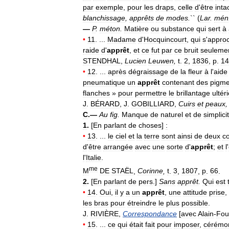
par
exemple
,
pour
les
draps
,
celle
d
'
être
inta
blanchissage
,
apprêts
de
modes
.
`` (
Lar
.
mén
—
P
.
méton
.
Matière
ou
substance
qui
sert
à
•
11
. ...
Madame
d
'
Hocquincourt
,
qui
s
'
approc
raide
d
'
apprêt
,
et
ce
fut
par
ce
bruit
seuleme
STENDHAL
,
Lucien
Leuwen
,
t
.
2
,
1836
,
p
.
14
•
12
. ...
après
dégraissage
de
la
fleur
à
l
'
aide
pneumatique
un
apprêt
contenant
des
pigme
flanches
»
pour
permettre
le
brillantage
ultér
J
.
BÉRARD
,
J
.
GOBILLIARD
,
Cuirs
et
peaux
C
.—
Au
fig
.
Manque
de
naturel
et
de
simplici
1
.
[
En
parlant
de
choses
]
:
•
13
. ...
le
ciel
et
la
terre
sont
ainsi
de
deux
c
d
'
être
arrangée
avec
une
sorte
d
'
apprêt
;
et
l
'
l
'
Italie
.
me
M
DE
STAËL
,
Corinne
,
t
.
3
,
1807
,
p
.
66
.
2
.
[
En
parlant
de
pers
.]
Sans
apprêt
.
Qui
est
•
14
.
Oui
,
il
y
a
un
apprêt
,
une
attitude
prise
,
les
bras
pour
étreindre
le
plus
possible
.
J
.
RIVIÈRE
,
Correspondance
[
avec
Alain
-
Fou
•
15
. ...
ce
qui
était
fait
pour
imposer
,
cérémon