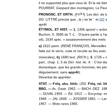
il
ne
supportait
plus
que
ceux
-
là
.
Et
la
vie
bie
POURRAT
,
Gaspard
des
montagnes
,
Le
Pavi
PRONONC
.
ET
ORTH
.
:
[
].
Les
dict
.
de
l
DG
.
LITTRÉ
précise
que
,,
le
t
se
lie
``
et
DG
s
aprêt
.
ÉTYMOL
.
ET
HIST
. —
1
.
1306
aprest
«
actio
Buchon
,
II
,
3585
ds
T
.-
L
.
:
D
'
autre
partie
a
l
'
a
oit
);
1534
spéc
. «
assaisonnement
des
mets
a
)
1622
peint
. (
RENÉ
FRANÇOIS
,
Merveilles
faite
sur
le
verre
,
cuite
et
recuite
au
feu
avec
minerales
);
b
)
1680
text
. (
RICH
.);
3
.
1726
«
part
.,
chap
.
1
,
5
ds
Dict
.
hist
.
Ac
.
fr
.
:
C
'
est
da
domestique
,
que
les
grands
hommes
,
les
pe
déguisement
,
sans
apprêt
).
Déverbal
de
apprêter
.
STAT
. —
Fréq
.
abs
.
littér
.
:
250
.
Fréq
.
rel
.
lit
BBG
. —
Ac
.
Gastr
.
1962
. —
BACH
.-
DEZ
.
18
—
DUVAL
1959
. —
Éd
.
1913
. —
Encyclop
.
m
1968
. —
JAL
1848
. —
JOSSIER
1881
. —
Lar
1967
. —
Mots
rares
1965
.