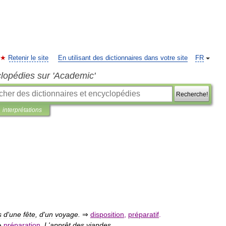
Retenir le site
En utilisant des dictionnaires dans votre site
FR
clopédies sur 'Academic'
Recherche!
interprétations
s
d
'
une
fête
,
d
'
un
voyage
.
⇒
disposition
,
préparatif
.
⇒
préparation
.
L
'
apprêt
des
viandes
.