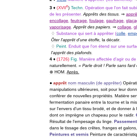
e
3
♦
(
XVII
)
Techn
.
Opération
que
l
'
on
fait
subi
de
les
présenter
.
Apprêts
des
tissus
.
⇒
appr
encollage
,
feutrage
,
foulage
,
gaufrage
,
glaça
vaporisage
.
Apprêt
des
papiers
.
⇒
collage
,
g
♢
Substance
qui
sert
à
apprêter
(
colle
,
emp
Ôter
l
'
apprêt
d
'
une
étoffe
,
la
décatir
.
♢
Peint
.
Enduit
que
l
'
on
étend
sur
une
surfa
l
'
apprêt
des
plafonds
.
4
♦
(
1726
)
Fig
.
Manière
affectée
d
'
agir
ou
de
naturellement
.
«
Parle
droit
!
Parle
sans
fard
⊗
HOM
.
Après
.
●
apprêt
nom
masculin
(
de
apprêter
)
Opérat
manipulations
ultérieures
,
soit
pour
leur
donn
conférer
de
nouvelles
propriétés
.
Matière
ser
fermentation
panaire
entre
la
tourne
et
la
mi
sur
l
'
envers
d
'
un
tissu
brodé
,
et
de
donner
à
dont
on
imprègne
un
chapeau
pour
le
raidir
.
Résultat
de
l
'
empesage
du
linge
.
Passement
dans
le
tissage
des
crêtes
,
franges
et
galons
Peintures
et
vernis
Peinture
de
caractéristi