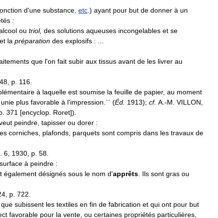
onction
d
'
une
substance
,
etc
.)
ayant
pour
but
de
donner
à
un
étés
:
alcool
ou
triol
,
des
solutions
aqueuses
incongelables
et
se
et
la
préparation
des
explosifs
:
...
raitements
que
l
'
on
fait
subir
aux
tissus
avant
de
les
livrer
au
48
,
p
.
116
.
lémentaire
à
laquelle
est
soumise
la
feuille
de
papier
,
au
moment
unie
plus
favorable
à
l
'
impression
.`` (
Éd
.
1913
);
cf
.
A
.-
M
.
VILLON
,
p
.
371
[
encyclop
.
Roret
]).
veut
peindre
,
tapisser
ou
dorer
:
es
corniches
,
plafonds
,
parquets
sont
compris
dans
les
travaux
de
.
6
,
1930
,
p
.
58
.
surface
à
peindre
:
t
également
désignés
sous
le
nom
d
'
apprêts
.
Ils
sont
gras
ou
24
,
p
.
722
.
que
subissent
les
textiles
en
fin
de
fabrication
et
qui
ont
pour
but
ect
favorable
pour
la
vente
,
ou
certaines
propriétés
particulières
,