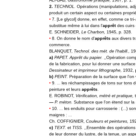
2
.
TECHNOL
.
Opérations
(
manipulations
,
adj
produit
un
certain
aspect
ou
certaines
propri
•
7
. [
Le
glycol
]
donne
,
en
effet
,
comme
ce
tri
-
substitue
même
à
lui
dans
l
'
apprêt
des
cuirs
E
.
SCHNEIDER
,
Le
Charbon
,
1945
,
p
.
328
.
•
8
.
On
donne
le
nom
d
'
apprêts
aux
divers
t
commerce
.
BLANQUET
,
Technol
.
des
mét
.
de
l
'
habill
.,
19
a
)
PAPET
.
Apprêt
du
papier
.
,,
Opération
comp
de
la
fabrication
,
pour
lui
donner
une
surface
Dessinateur
et
imprimeur
lithographe
,
1932
,
b
)
PEINT
.
Préparation
de
la
surface
que
l
'
on
•
9
. ...
les
réchampissages
de
tons
sur
tons
d
peinture
et
leurs
apprêts
.
E
.
ROBINOT
,
Vérification
,
métré
et
pratique
,
t
—
P
.
méton
.
Substance
que
l
'
on
étend
sur
la
•
10
. ...
les
enduits
pour
carrosserie
:
(...)
son
maigres
:
...
Ch
.
COFFIGNIER
,
Couleurs
et
peintures
,
19
c
)
TEXT
.
et
TISS
.
,,
Ensemble
des
opérations
de
leur
donner
du
lustre
,
de
la
tenue
,
un
asp