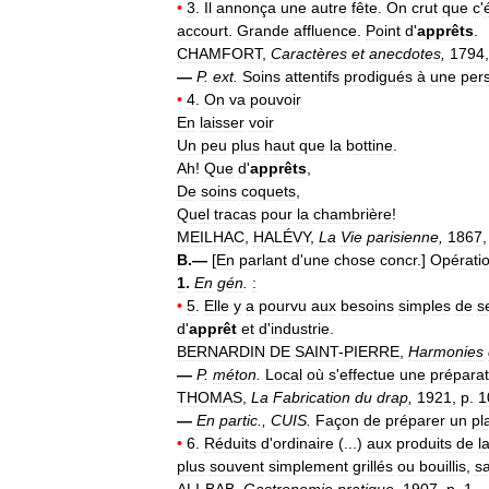
•
3
.
Il
annonça
une
autre
fête
.
On
crut
que
c
'
accourt
.
Grande
affluence
.
Point
d
'
apprêts
.
CHAMFORT
,
Caractères
et
anecdotes
,
1794
—
P
.
ext
.
Soins
attentifs
prodigués
à
une
per
•
4
.
On
va
pouvoir
En
laisser
voir
Un
peu
plus
haut
que
la
bottine
.
Ah
!
Que
d
'
apprêts
,
De
soins
coquets
,
Quel
tracas
pour
la
chambrière
!
MEILHAC
,
HALÉVY
,
La
Vie
parisienne
,
1867
B
.—
[
En
parlant
d
'
une
chose
concr
.]
Opérati
1
.
En
gén
.
:
•
5
.
Elle
y
a
pourvu
aux
besoins
simples
de
s
d
'
apprêt
et
d
'
industrie
.
BERNARDIN
DE
SAINT
-
PIERRE
,
Harmonies
—
P
.
méton
.
Local
où
s
'
effectue
une
préparat
THOMAS
,
La
Fabrication
du
drap
,
1921
,
p
.
1
—
En
partic
.,
CUIS
.
Façon
de
préparer
un
pl
•
6
.
Réduits
d
'
ordinaire
(...)
aux
produits
de
l
plus
souvent
simplement
grillés
ou
bouillis
,
s
ALI
-
BAB
,
Gastronomie
pratique
,
1907
,
p
.
1
.